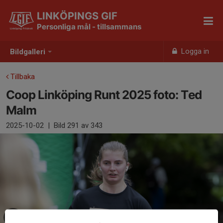
LINKÖPINGS GIF
Personliga mål - tillsammans
Logga in
Bildgalleri
Tillbaka
Coop Linköping Runt 2025 foto: Ted
Malm
2025-10-02
|
Bild
291
av 343