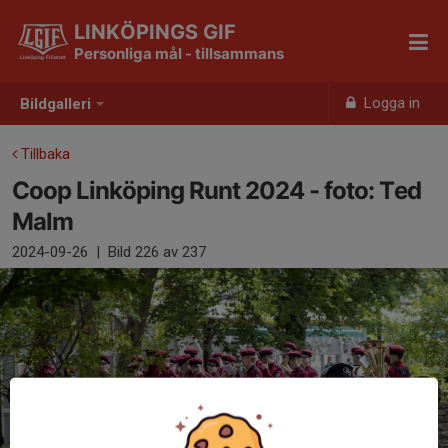
LINKÖPINGS GIF
Personliga mål - tillsammans
Logga in
Bildgalleri
Tillbaka
Coop Linköping Runt 2024 - foto: Ted
Malm
2024-09-26
|
Bild
226
av 237