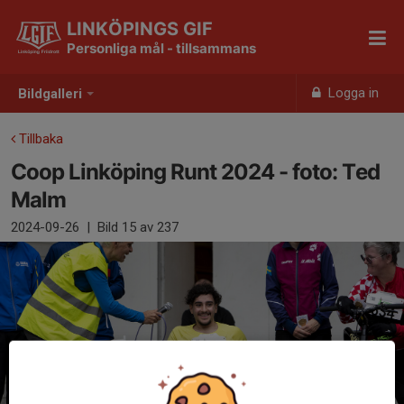
LINKÖPINGS GIF
Personliga mål - tillsammans
Logga in
Bildgalleri
Tillbaka
Coop Linköping Runt 2024 - foto: Ted
Malm
2024-09-26
|
Bild
15
av 237