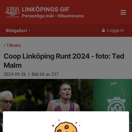
LINKÖPINGS GIF
Personliga mål - tillsammans
Logga in
Bildgalleri
Tillbaka
Coop Linköping Runt 2024 - foto: Ted
Malm
2024-09-26
|
Bild
60
av 237