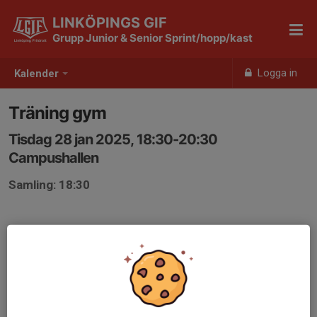
LINKÖPINGS GIF
Grupp Junior & Senior Sprint/hopp/kast
Logga in
Kalender
Träning gym
Tisdag 28 jan 2025, 18:30-20:30
Campushallen
Samling: 18:30