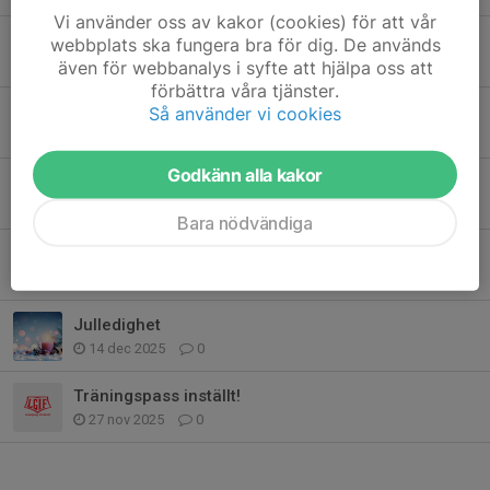
Vi använder oss av kakor (cookies) för att vår
Inställd träning
webbplats ska fungera bra för dig. De används
6 maj, 21:43
0
även för webbanalys i syfte att hjälpa oss att
förbättra våra tjänster.
Årets första uteträning
Så använder vi cookies
29 apr, 20:26
0
Godkänn alla kakor
Påskuppehåll
27 mar, 19:30
0
Bara nödvändiga
Sportlov & Tävlingsdag
14 feb, 13:21
0
Julledighet
14 dec 2025
0
Träningspass inställt!
27 nov 2025
0