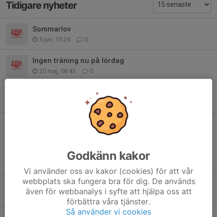
Tidigare nyheter
Sommarlov
5 jun, 15:24
0
Ingen träning nu på lördag
20 maj, 08:43
0
Viktigt uppdrag! Funktionärer behövs till East Sweden Games den 23 maj
14 maj, 12:24
0
Inställd träning
6 maj, 21:43
0
Godkänn kakor
Årets första uteträning
29 apr, 20:26
0
Vi använder oss av kakor (cookies) för att vår
webbplats ska fungera bra för dig. De används
Påskuppehåll
även för webbanalys i syfte att hjälpa oss att
27 mar, 19:30
0
förbättra våra tjänster.
Så använder vi cookies