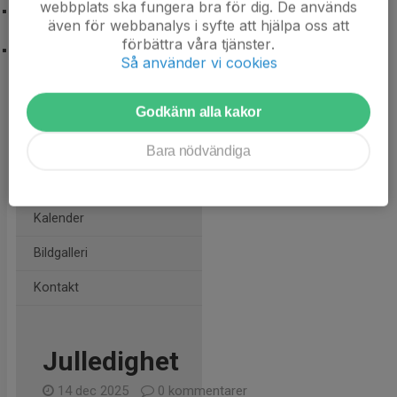
webbplats ska fungera bra för dig. De används
Arbetsgrupper
även för webbanalys i syfte att hjälpa oss att
förbättra våra tjänster.
Ungdomskommittén
Så använder vi cookies
Godkänn alla kakor
Hem
Nyheter
Bara nödvändiga
Medlemmar
Kalender
Bildgalleri
Kontakt
Julledighet
14 dec 2025
0 kommentarer