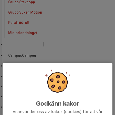
Grupp Stavhopp
Grupp Vuxen Motion
Parafriidrott
Miniorlandslaget
Våra arrangemang
CampusCampen
East Sweden Games
Coop Linköping Runt
Folkungaspelen
Seriematch div 1, 14 maj 2026
Godkänn kakor
Resa till Örebro Indoor Games
Vi använder oss av kakor (cookies) för att vår