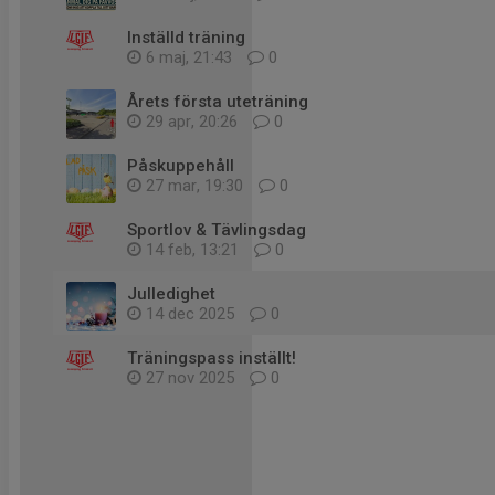
Inställd träning
6 maj, 21:43
0
Årets första uteträning
29 apr, 20:26
0
Påskuppehåll
27 mar, 19:30
0
Sportlov & Tävlingsdag
14 feb, 13:21
0
Julledighet
14 dec 2025
0
Träningspass inställt!
27 nov 2025
0