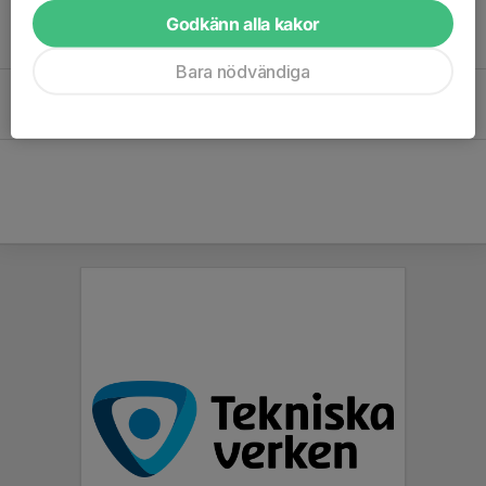
Julledighet
Godkänn alla kakor
14 dec 2025
0
Bara nödvändiga
Träningspass inställt!
27 nov 2025
0