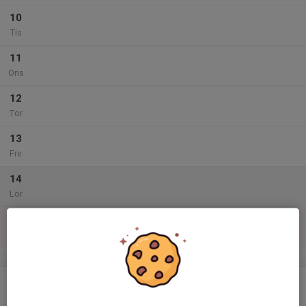
10
Tis
11
Ons
12
Tor
13
Fre
14
Lör
15
Sön
v.47
16
Mån