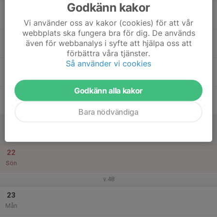
Godkänn kakor
17
Tis
Vi använder oss av kakor (cookies) för att vår
webbplats ska fungera bra för dig. De används
18
även för webbanalys i syfte att hjälpa oss att
Ons
förbättra våra tjänster.
Så använder vi cookies
19
Tor
Godkänn alla kakor
20
Fre
Bara nödvändiga
21
Lör
22
Sön
v.48
23
Mån