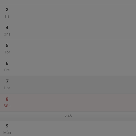
3
Tis
4
Ons
5
Tor
6
Fre
7
Lör
8
Sön
v.46
9
Mån