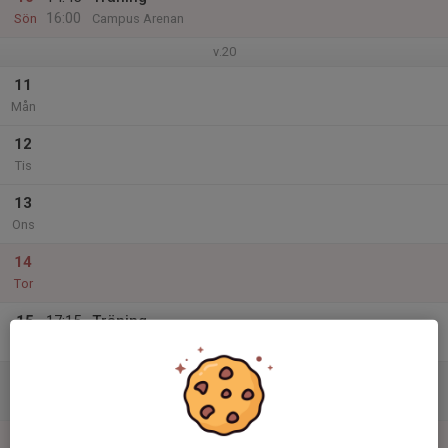
16:00
Sön
Campus Arenan
v.20
11
Mån
12
Tis
13
Ons
14
Tor
15
17:15
Träning
18:30
Fre
Campus Arenan
16
Lör
17
14:45
Träning