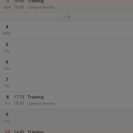
3
14:45
Träning
16:00
Sön
Campus Arenan
v.19
4
Mån
5
Tis
6
Ons
7
Tor
8
17:15
Träning
18:30
Fre
Campus Arenan
9
Lör
10
14:45
Träning