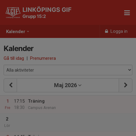
LINKÖPINGS GIF
Grupp 15:2
Logga in
Kalender
Kalender
Gå till idag
|
Prenumerera
Maj 2026
1
17:15
Träning
18:30
Fre
Campus Arenan
2
Lör