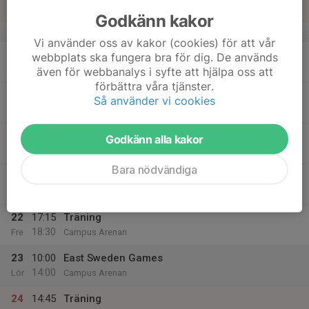
16:00
Sön
Campus Arenan
Godkänn kakor
v.21
Vi använder oss av kakor (cookies) för att vår
18
webbplats ska fungera bra för dig. De används
Mån
även för webbanalys i syfte att hjälpa oss att
förbättra våra tjänster.
19
Så använder vi cookies
Tis
20
Godkänn alla kakor
Ons
Bara nödvändiga
21
Tor
22
17:15
Träning
18:30
Fre
Campus Arenan
23
10:00
East Sweden Games
14:00
Lör
Campus Arenan
24
14:45
Träning