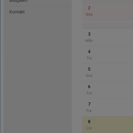
Bildgalleri
2
Kontakt
Sön
3
Mån
4
Tis
5
Ons
6
Tor
7
Fre
8
Lör