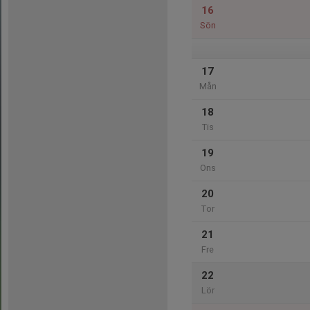
16
Sön
17
Mån
18
Tis
19
Ons
20
Tor
21
Fre
22
Lör