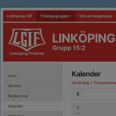
Linköpings GIF
Träningsgrupper
Våra arrangemang
LINKÖPING
Grupp 15:2
Kalender
Hem
Gå till idag
|
Prenumerer
Nyheter
Medlemmar
Kalender
1
Lör