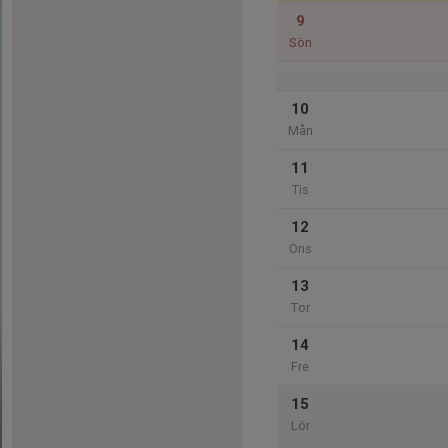
9
Sön
10
Mån
11
Tis
12
Ons
13
Tor
14
Fre
15
Lör