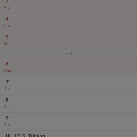
3
Fre
4
Lör
5
Sön
v.15
6
Mån
7
Tis
8
Ons
9
Tor
10
17:15
Träning