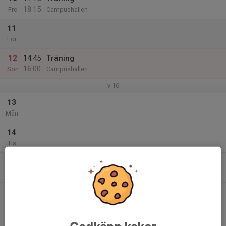
18:15
Fre
Campushallen
11
Lör
12
14:45
Träning
16:00
Sön
Campushallen
v.16
13
Mån
14
Tis
15
Ons
16
Tor
17
17:15
Träning