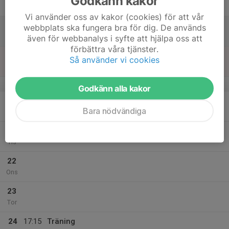
Godkänn kakor
18:15
Fre
Campushallen
Vi använder oss av kakor (cookies) för att vår
18
webbplats ska fungera bra för dig. De används
Lör
även för webbanalys i syfte att hjälpa oss att
förbättra våra tjänster.
19
14:45
Träning
Så använder vi cookies
16:00
Sön
Campushallen
v.17
Godkänn alla kakor
20
Bara nödvändiga
Mån
21
Tis
22
Ons
23
Tor
24
17:15
Träning