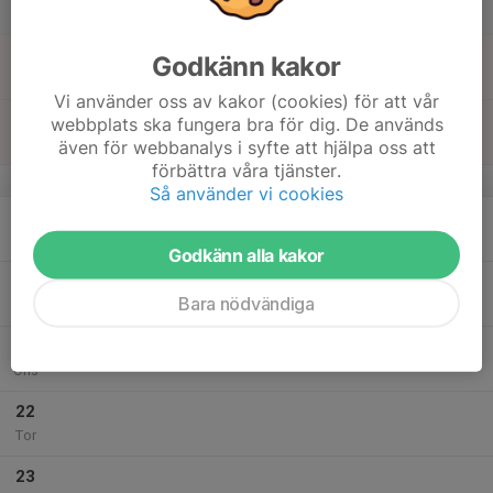
Lör
18
16:30
Friidrottsträning
Godkänn kakor
18:30
Sön
Friidrottshallen/Campushallen
Vi använder oss av kakor (cookies) för att vår
16:30
Föräldramöte
webbplats ska fungera bra för dig. De används
17:00
Friidrottshallen/Campushallen
även för webbanalys i syfte att hjälpa oss att
förbättra våra tjänster.
v.51
Så använder vi cookies
19
Mån
Godkänn alla kakor
20
Bara nödvändiga
Tis
21
Ons
22
Tor
23