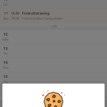
Lör
11
16:30
Friidrottsträning
18:30
Sön
Friidrottshallen/Campushallen
v.50
12
Mån
13
Tis
14
Ons
15
Tor
16
Fre
17