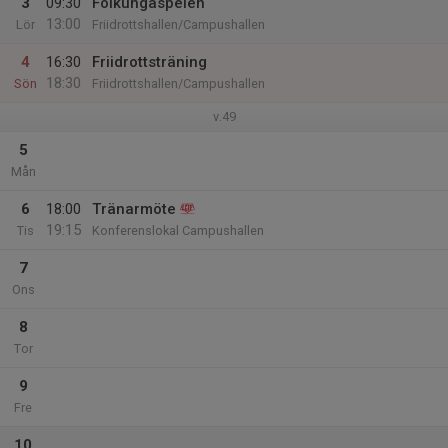
3
09:30
Folkungaspelen
13:00
Lör
Friidrottshallen/Campushallen
4
16:30
Friidrottsträning
18:30
Sön
Friidrottshallen/Campushallen
v.49
5
Mån
6
18:00
Tränarmöte
19:15
Tis
Konferenslokal Campushallen
7
Ons
8
Tor
9
Fre
10