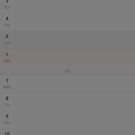
3
Tor
4
Fre
5
Lör
6
Sön
v.6
7
Mån
8
Tis
9
Ons
10