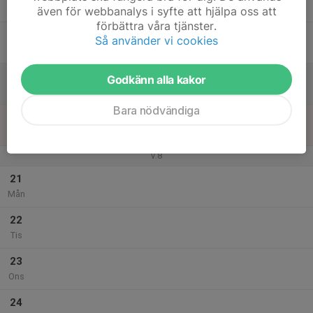
Tor
även för webbanalys i syfte att hjälpa oss att
förbättra våra tjänster.
18
Så använder vi cookies
Fre
19
Godkänn alla kakor
Lör
Bara nödvändiga
20
Sön
v.8
21
Mån
22
Tis
23
Ons
24