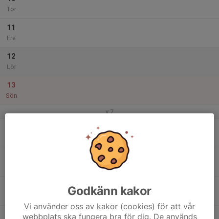
Tor
11
Fre
12
Lör
13
Sön
v.7
14
Mån
15
Tis
16
Godkänn kakor
Ons
Vi använder oss av kakor (cookies) för att vår
17
webbplats ska fungera bra för dig. De används