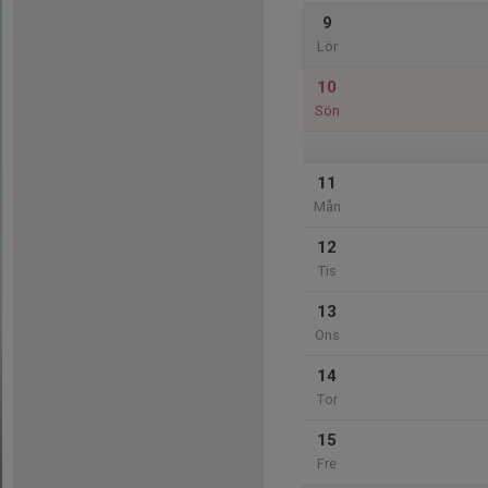
9
Lör
10
Sön
11
Mån
12
Tis
13
Ons
14
Tor
15
Fre