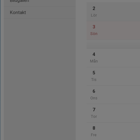
Bildgalleri
2
Kontakt
Lör
3
Sön
4
Mån
5
Tis
6
Ons
7
Tor
8
Fre