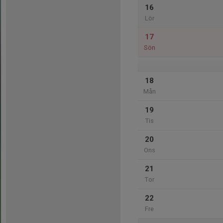
16
Lör
17
Sön
18
Mån
19
Tis
20
Ons
21
Tor
22
Fre