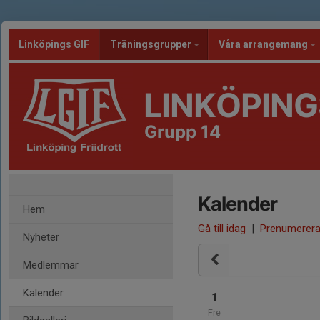
Linköpings GIF
Träningsgrupper
Våra arrangemang
LINKÖPING
Grupp 14
Kalender
Hem
Gå till idag
|
Prenumerer
Nyheter
Medlemmar
Kalender
1
Fre