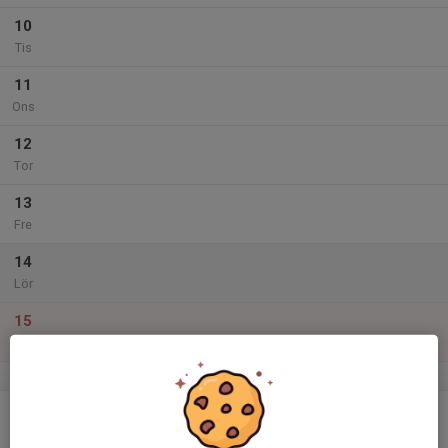
10
Tis
11
Ons
12
Tor
13
Fre
14
Lör
15
Sön
v.12
16
Mån