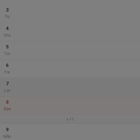
3
Tis
4
Ons
5
Tor
6
Fre
7
Lör
8
Sön
v.11
9
Mån