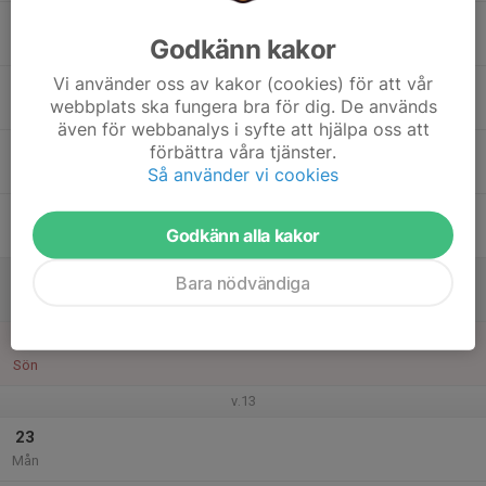
17
Godkänn kakor
Tis
Vi använder oss av kakor (cookies) för att vår
18
webbplats ska fungera bra för dig. De används
Ons
även för webbanalys i syfte att hjälpa oss att
19
förbättra våra tjänster.
Så använder vi cookies
Tor
20
Godkänn alla kakor
Fre
21
Bara nödvändiga
Lör
22
Sön
v.13
23
Mån