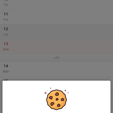
Tor
11
Fre
12
Lör
13
Sön
v.51
14
Mån
15
Tis
16
Ons
17