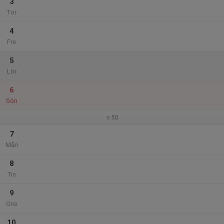
3
Tor
4
Fre
5
Lör
6
Sön
v.50
7
Mån
8
Tis
9
Ons
10