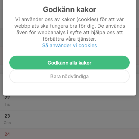
Tor
Godkänn kakor
18
Vi använder oss av kakor (cookies) för att vår
Fre
webbplats ska fungera bra för dig. De används
även för webbanalys i syfte att hjälpa oss att
19
förbättra våra tjänster.
Lör
Så använder vi cookies
20
Sön
Godkänn alla kakor
v.52
Bara nödvändiga
21
Mån
22
Tis
23
Ons
24