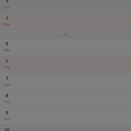
3
Lör
4
Sön
v.2
5
Mån
6
Tis
7
Ons
8
Tor
9
Fre
10