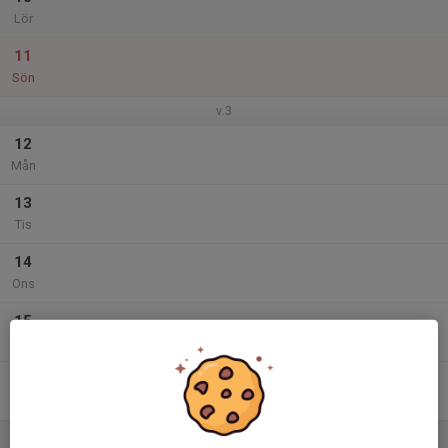
Lör
11
Sön
v.3
12
Mån
13
Tis
14
Ons
15
Tor
16
Fre
17