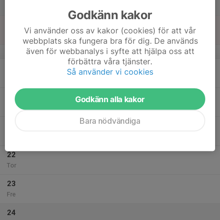
Lör
Godkänn kakor
18
Vi använder oss av kakor (cookies) för att vår
Sön
webbplats ska fungera bra för dig. De används
även för webbanalys i syfte att hjälpa oss att
v.4
förbättra våra tjänster.
19
Så använder vi cookies
Mån
20
Godkänn alla kakor
Tis
Bara nödvändiga
21
Ons
22
Tor
23
Fre
24