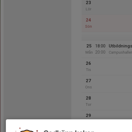
23
Lör
24
Sön
25
18:00
Utbildnings
20:00
Mån
Campushalle
26
Tis
27
Ons
28
Tor
29
Fre