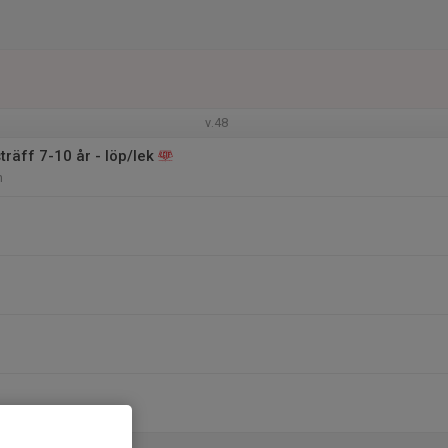
v.48
träff 7-10 år - löp/lek
n