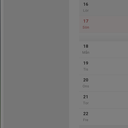
16
Lör
17
Sön
18
Mån
19
Tis
20
Ons
21
Tor
22
Fre