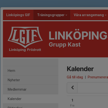
Linköpings GIF
Träningsgrupper
Våra arrangemang
LINKÖPING
Grupp Kast
Kalender
Hem
Gå till idag
|
Prenumerer
Nyheter
Medlemmar
Kalender
1
Fre