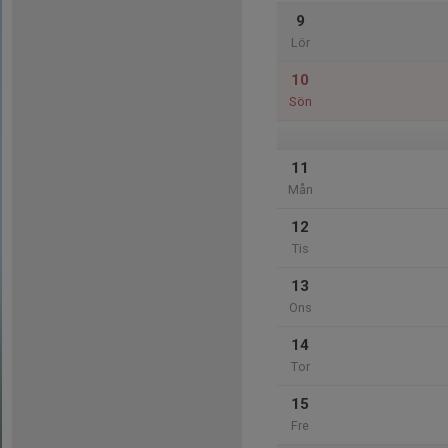
9
Lör
10
Sön
11
Mån
12
Tis
13
Ons
14
Tor
15
Fre