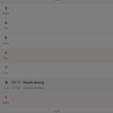
3
Mån
4
Tis
5
Ons
6
Tor
7
Fre
8
09:15
Kastträning
11:00
Lör
Campushallen
9
Sön
v.24