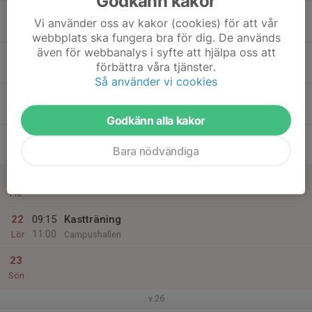
Godkänn kakor
17
Vi använder oss av kakor (cookies) för att vår
Mån
webbplats ska fungera bra för dig. De används
även för webbanalys i syfte att hjälpa oss att
18
förbättra våra tjänster.
Tis
Så använder vi cookies
19
Ons
Godkänn alla kakor
20
Bara nödvändiga
Tor
21
Fre
22
09:15
Kastträning
11:00
Lör
Campushallen
23
Sön
v.26