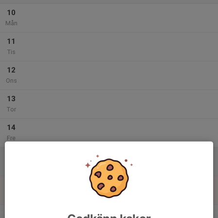
10
Mån
11
Tis
12
Ons
13
Tor
14
Fre
15
09:15
Kastträning
11:00
Lör
Campushallen
16
Sön
v.25