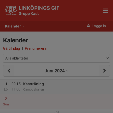
LINKÖPINGS GIF
Grupp Kast
Logga in
Kalender
Kalender
Gå till idag
|
Prenumerera
Juni 2024
1
09:15
Kastträning
11:00
Lör
Campushallen
2
Sön
v.23