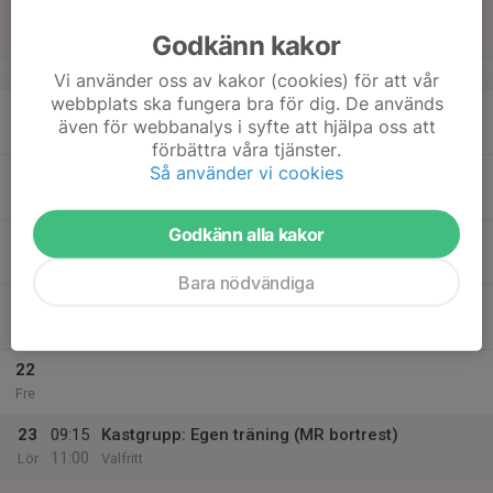
17
Sön
Godkänn kakor
v.12
Vi använder oss av kakor (cookies) för att vår
webbplats ska fungera bra för dig. De används
18
även för webbanalys i syfte att hjälpa oss att
Mån
förbättra våra tjänster.
Så använder vi cookies
19
Tis
Godkänn alla kakor
20
Ons
Bara nödvändiga
21
Tor
22
Fre
23
09:15
Kastgrupp: Egen träning (MR bortrest)
11:00
Lör
Valfritt