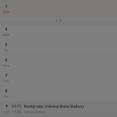
3
Sön
v.10
4
Mån
5
Tis
6
Ons
7
Tor
8
Fre
9
09:15
Kastgrupp: träning (kula/diskus)
11:00
Lör
Campushallen