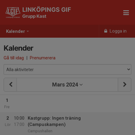
LINKÖPINGS GIF
Grupp Kast
Logga in
Kalender
Kalender
Gå till idag
|
Prenumerera
Mars 2024
1
Fre
2
10:00
Kastgrupp: Ingen träning
17:00
(Campuskampen)
Lör
Campushallen