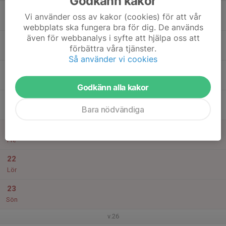
Godkänn kakor
17
18:30
Träning
Vi använder oss av kakor (cookies) för att vår
20:30
Mån
Campushallen
webbplats ska fungera bra för dig. De används
även för webbanalys i syfte att hjälpa oss att
18
förbättra våra tjänster.
Tis
Så använder vi cookies
19
18:00
Häckträning
20:00
Ons
Campus
Godkänn alla kakor
20
18:30
Träning
Bara nödvändiga
20:30
Tor
Campushallen
21
Fre
22
Lör
23
Sön
v.26