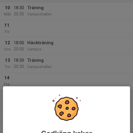
10
18:30
Träning
20:30
Mån
Campushallen
11
Tis
12
18:00
Häckträning
20:00
Ons
Campus
13
18:30
Träning
20:30
Tor
Campushallen
14
Fre
15
Lör
16
Sön
v.25