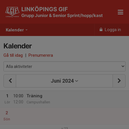
LINKÖPINGS GIF
Grupp Junior & Senior Sprint/hopp/kast
Logga in
Kalender
Kalender
Gå till idag
|
Prenumerera
Juni 2024
1
10:00
Träning
12:00
Lör
Campushallen
2
Sön
v.23