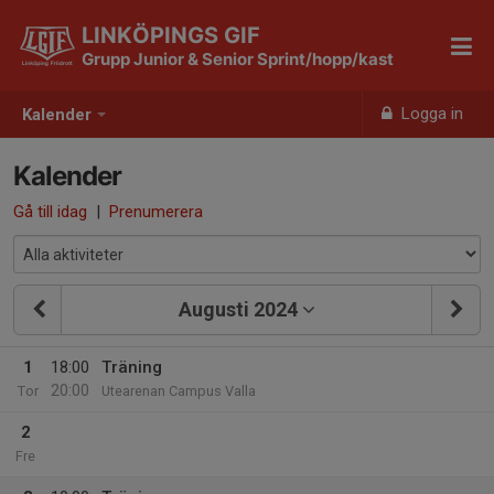
LINKÖPINGS GIF
Grupp Junior & Senior Sprint/hopp/kast
Logga in
Kalender
Kalender
Gå till idag
|
Prenumerera
Augusti 2024
1
18:00
Träning
20:00
Tor
Utearenan Campus Valla
2
Fre