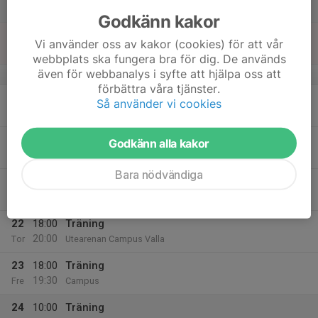
12:00
Lör
Utearenan Campus Valla
Godkänn kakor
18
Vi använder oss av kakor (cookies) för att vår
Sön
webbplats ska fungera bra för dig. De används
även för webbanalys i syfte att hjälpa oss att
v.34
förbättra våra tjänster.
19
18:00
Träning
Så använder vi cookies
20:00
Mån
Campus utearenan
20
18:30
Gym
Godkänn alla kakor
20:30
Tis
Campushallen
Bara nödvändiga
21
18:00
Häckträning
20:00
Ons
Campus
22
18:00
Träning
20:00
Tor
Utearenan Campus Valla
23
18:00
Träning
19:30
Fre
Campus
24
10:00
Träning