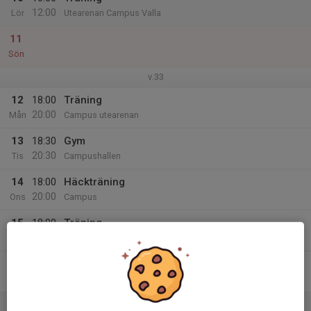
12:00
Lör
Utearenan Campus Valla
11
Sön
v.33
12
18:00
Träning
20:00
Mån
Campus utearenan
13
18:30
Gym
20:30
Tis
Campushallen
14
18:00
Häckträning
20:00
Ons
Campus
15
18:00
Träning
20:00
Tor
Utearenan Campus Valla
16
Fre
17
10:00
Träning