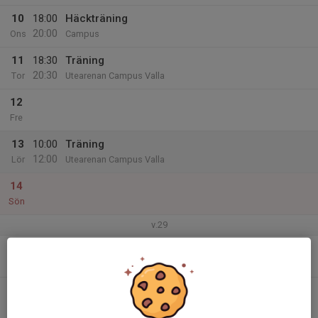
10
18:00
Häckträning
20:00
Ons
Campus
11
18:30
Träning
20:30
Tor
Utearenan Campus Valla
12
Fre
13
10:00
Träning
12:00
Lör
Utearenan Campus Valla
14
Sön
v.29
15
18:30
Träning
20:00
Mån
Campus utearenan
16
18:30
Gym
20:30
Tis
Campushallen