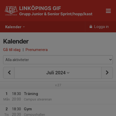
LINKÖPINGS GIF
Grupp Junior & Senior Sprint/hopp/kast
Logga in
Kalender
Kalender
Gå till idag
|
Prenumerera
Juli 2024
v.27
1
18:30
Träning
20:00
Mån
Campus utearenan
2
18:30
Gym
20:30
Tis
Campushallen