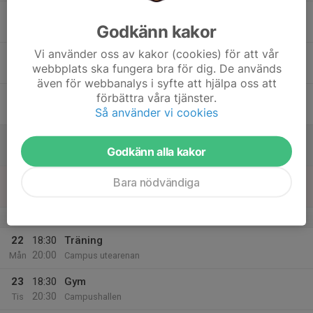
17
18:00
Häckträning
Godkänn kakor
20:00
Ons
Campus
Vi använder oss av kakor (cookies) för att vår
18
18:30
Träning
webbplats ska fungera bra för dig. De används
20:30
Tor
Utearenan Campus Valla
även för webbanalys i syfte att hjälpa oss att
19
förbättra våra tjänster.
Så använder vi cookies
Fre
20
10:00
Träning
Godkänn alla kakor
12:00
Lör
Utearenan Campus Valla
21
Bara nödvändiga
Sön
v.30
22
18:30
Träning
20:00
Mån
Campus utearenan
23
18:30
Gym
20:30
Tis
Campushallen