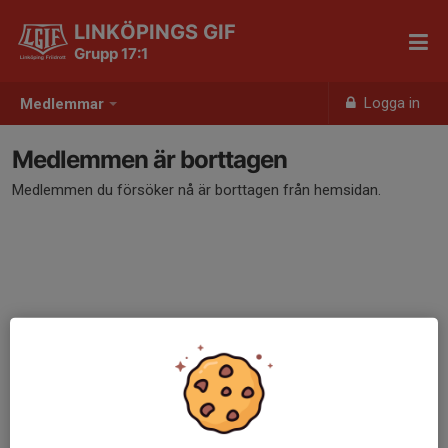
LINKÖPINGS GIF
Grupp 17:1
Logga in
Medlemmar
Medlemmen är borttagen
Medlemmen du försöker nå är borttagen från hemsidan.