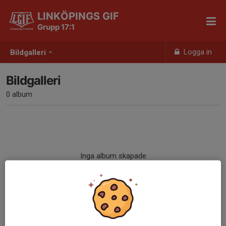
LINKÖPINGS GIF
Grupp 17:1
Logga in
Bildgalleri
Bildgalleri
0 album
Inga album skapade