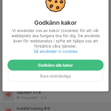
27 dec 2025
0
Inställd träning 7/12
30 nov 2025
0
Godkänn kakor
Folkungaspelen 6/12
Vi använder oss av kakor (cookies) för att vår
11 nov 2025
0
webbplats ska fungera bra för dig. De används
även för webbanalys i syfte att hjälpa oss att
Inställd träning 2/11
förbättra våra tjänster.
31 okt 2025
0
Så använder vi cookies
Inställd träning 26/10
Godkänn alla kakor
23 okt 2025
0
Bara nödvändiga
COOP Linköping Runt 21/9
18 sep 2025
0
Uppstart 31/8
19 aug 2025
0
Inställd träning 8/6