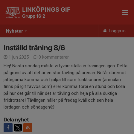
LINKÖPINGS GIF
Grupp 16:2
Logga in
Nyheter
Inställd träning 8/6
1 jun 2025
0 kommentarer
Hej! Nästa söndag måste vi tyvärr ställa in träningen igen. Detta
på grund av att det är en stor tävling på arenan. Ni får däremot
jättegärna komma och hjälpa till som funktionärer (anmälan
finns på lgif.favvos.com) eller komma förbi en stund och kolla
på hur det går till när det är tävling och heja på alla duktiga
friidrottare! Tävlingen håller på fredag kväll och sen hela
lördagen och söndagen😊
Dela nyhet