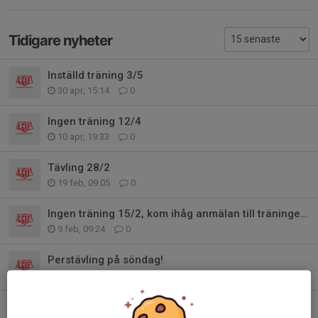
Tidigare nyheter
Inställd träning 3/5
30 apr, 15:14
0
Ingen träning 12/4
10 apr, 19:33
0
Tävling 28/2
19 feb, 09:05
0
Ingen träning 15/2, kom ihåg anmälan till träningen 22/2
9 feb, 09:24
0
Perstävling på söndag!
3 feb, 22:47
0
Terminsstart 11/1