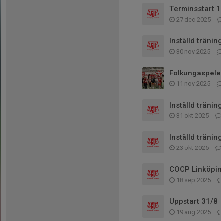
Terminsstart 
27 dec 2025
Inställd tränin
30 nov 2025
Folkungaspele
11 nov 2025
Inställd tränin
31 okt 2025
Inställd tränin
23 okt 2025
COOP Linköpin
18 sep 2025
Uppstart 31/8
19 aug 2025