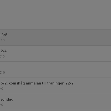
g 3/5
0
12/4
0
0
15/2, kom ihåg anmälan till träningen 22/2
0
 söndag!
0