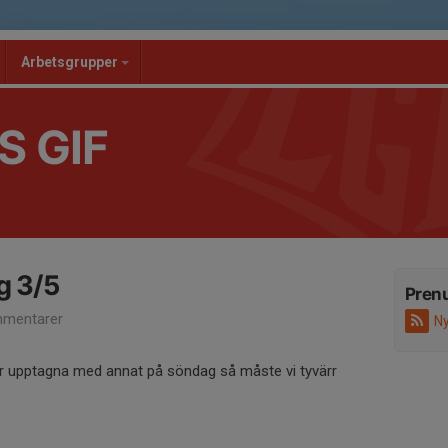
Arbetsgrupper
S GIF
ng 3/5
Pren
mentarer
Ny
är upptagna med annat på söndag så måste vi tyvärr