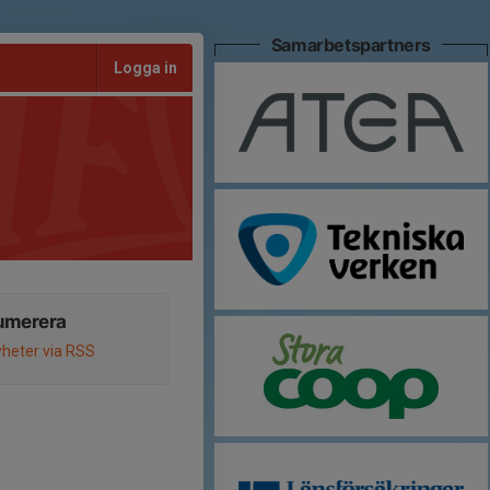
Samarbetspartners
Logga in
umerera
heter via RSS