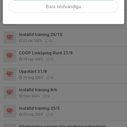
11 nov 2025
0
Bara nödvändiga
Inställd träning 2/11
31 okt 2025
0
Inställd träning 26/10
23 okt 2025
0
COOP Linköping Runt 21/9
18 sep 2025
0
Uppstart 31/8
19 aug 2025
0
Inställd träning 8/6
1 jun 2025
0
Inställd träning 25/5
20 maj 2025
0
Påminnelse papper för värdegrundsarbete