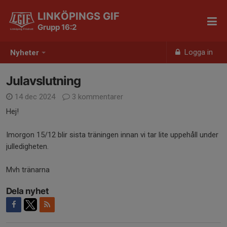
LINKÖPINGS GIF
Grupp 16:2
Logga in
Nyheter
Julavslutning
14 dec 2024
3 kommentarer
Hej!
Imorgon 15/12 blir sista träningen innan vi tar lite uppehåll under
julledigheten.
Mvh tränarna
Dela nyhet