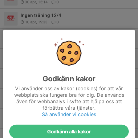
30 apr, 15:14
0
Ingen träning 12/4
10 apr, 19:33
0
Tävling 28/2
19 feb, 09:05
0
Ingen träning 15/2, kom ihåg anmälan till träningen 22/2
9 feb, 09:24
0
Perstävling på söndag!
Godkänn kakor
3 feb, 22:47
0
Vi använder oss av kakor (cookies) för att vår
webbplats ska fungera bra för dig. De används
Terminsstart 11/1
även för webbanalys i syfte att hjälpa oss att
27 dec 2025
0
förbättra våra tjänster.
Så använder vi cookies
Inställd träning 7/12
30 nov 2025
0
Godkänn alla kakor
Folkungaspelen 6/12