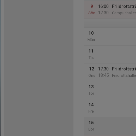
9
16:00
Friidrotts
17:30
Sön
Campushallen
10
Mån
11
Tis
12
17:30
Friidrottst
18:45
Ons
Friidrottshal
13
Tor
14
Fre
15
Lör