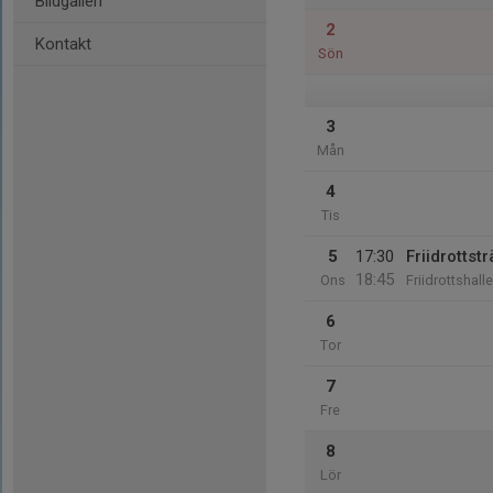
Bildgalleri
2
Kontakt
Sön
3
Mån
4
Tis
5
17:30
Friidrottst
18:45
Ons
Friidrottshal
6
Tor
7
Fre
8
Lör