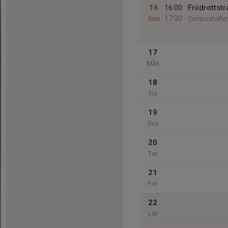
16
16:00
Friidrotts
17:30
Sön
Campushallen
17
Mån
18
Tis
19
Ons
20
Tor
21
Fre
22
Lör