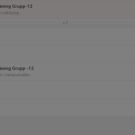
träning Grupp-12
 Linköping
v.7
räning Grupp -12
len i Campushallen