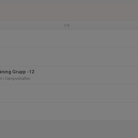
v.6
räning Grupp -12
len i Campushallen