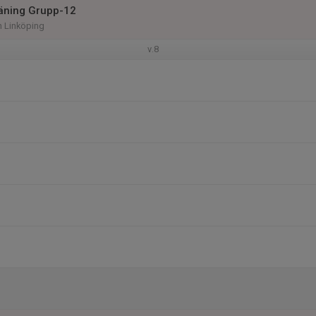
träning Grupp-12
 Linköping
v.8