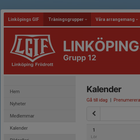
Linköpings GIF
Träningsgrupper
Våra arrangemang
LINKÖPING
Grupp 12
Kalender
Hem
Gå till idag
|
Prenumerer
Nyheter
Medlemmar
Kalender
1
Lör