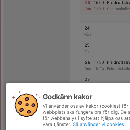
23
16:00
Friidrotts
17:30
Sön
Campushallen
24
Mån
25
Tis
26
17:30
Friidrottst
18:45
Ons
Friidrottshal
27
Tor
Godkänn kakor
28
Fre
Vi använder oss av kakor (cookies) för 
webbplats ska fungera bra för dig. De
för webbanalys i syfte att hjälpa oss at
våra tjänster.
Så använder vi cookies