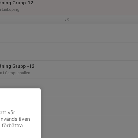
träning Grupp-12
 Linköping
v.9
räning Grupp -12
len i Campushallen
att vår
 används även
t förbättra