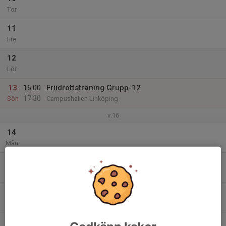
Tor
11
Fre
12
Lör
13
16:00
Friidrottsträning Grupp-12
17:30
Sön
Campushallen Linköping
v.16
14
Mån
15
Tis
16
Ons
17