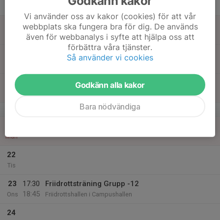
Godkänn kakor
Tor
Vi använder oss av kakor (cookies) för att vår
18
webbplats ska fungera bra för dig. De används
Fre
även för webbanalys i syfte att hjälpa oss att
förbättra våra tjänster.
19
Så använder vi cookies
Lör
20
Godkänn alla kakor
Sön
Bara nödvändiga
v.17
21
Mån
22
Tis
23
17:30
Friidrottsträning Grupp -12
18:45
Ons
Friidrottshallen i Campushallen
24