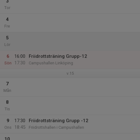
3
Tor
4
Fre
5
Lör
6
16:00
Friidrottsträning Grupp-12
17:30
Sön
Campushallen Linköping
v.15
7
Mån
8
Tis
9
17:30
Friidrottsträning Grupp -12
18:45
Ons
Friidrottshallen i Campushallen
10