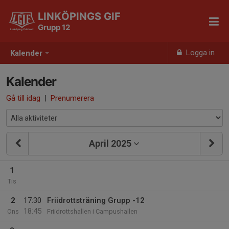
LINKÖPINGS GIF
Grupp 12
Logga in
Kalender
Kalender
Gå till idag
|
Prenumerera
April 2025
1
Tis
2
17:30
Friidrottsträning Grupp -12
18:45
Ons
Friidrottshallen i Campushallen