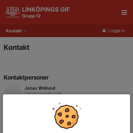
LINKÖPINGS GIF
Grupp 12
Logga in
Kontakt
Kontakt
Kontaktpersoner
Jonas Wiklund
Tränare/Huvudkontakt
070-994 56 34
jonasaria@rocketmail.com