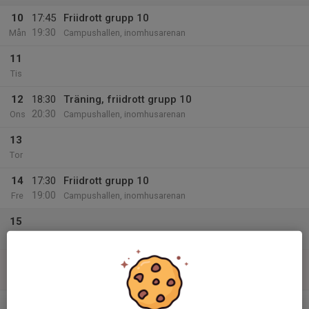
10
17:45
Friidrott grupp 10
19:30
Mån
Campushallen, inomhusarenan
11
Tis
12
18:30
Träning, friidrott grupp 10
20:30
Ons
Campushallen, inomhusarenan
13
Tor
14
17:30
Friidrott grupp 10
19:00
Fre
Campushallen, inomhusarenan
15
Lör
16
Sön
v.12