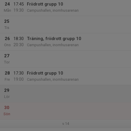
24
17:45
Friidrott grupp 10
19:30
Mån
Campushallen, inomhusarenan
25
Tis
26
18:30
Träning, friidrott grupp 10
20:30
Ons
Campushallen, inomhusarenan
27
Tor
28
17:30
Friidrott grupp 10
19:00
Fre
Campushallen, inomhusarenan
29
Lör
30
Sön
v.14