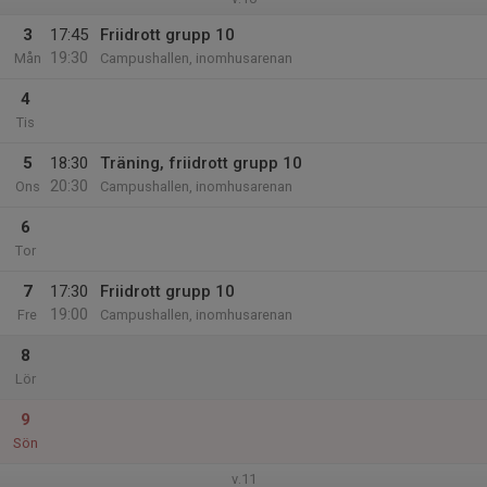
3
17:45
Friidrott grupp 10
19:30
Mån
Campushallen, inomhusarenan
4
Tis
5
18:30
Träning, friidrott grupp 10
20:30
Ons
Campushallen, inomhusarenan
6
Tor
7
17:30
Friidrott grupp 10
19:00
Fre
Campushallen, inomhusarenan
8
Lör
9
Sön
v.11