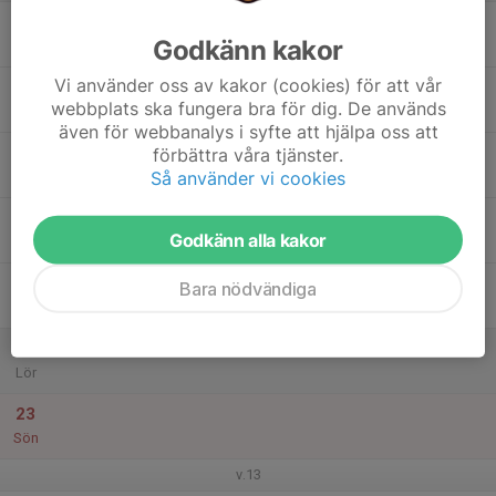
17
17:45
Friidrott grupp 10
Godkänn kakor
19:30
Mån
Campushallen, inomhusarenan
Vi använder oss av kakor (cookies) för att vår
18
webbplats ska fungera bra för dig. De används
Tis
även för webbanalys i syfte att hjälpa oss att
19
18:30
Träning, friidrott grupp 10
förbättra våra tjänster.
20:30
Så använder vi cookies
Ons
Campushallen, inomhusarenan
20
Godkänn alla kakor
Tor
21
17:30
Friidrott grupp 10
Bara nödvändiga
19:00
Fre
Campushallen, inomhusarenan
22
Lör
23
Sön
v.13