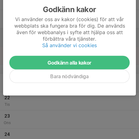
Tor
Godkänn kakor
18
Vi använder oss av kakor (cookies) för att vår
Fre
webbplats ska fungera bra för dig. De används
även för webbanalys i syfte att hjälpa oss att
19
förbättra våra tjänster.
Lör
Så använder vi cookies
20
Sön
Godkänn alla kakor
v.30
Bara nödvändiga
21
Mån
22
Tis
23
Ons
24