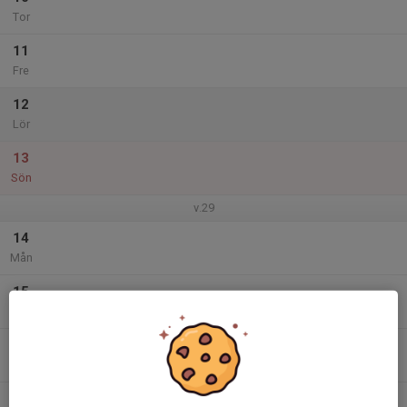
Tor
11
Fre
12
Lör
13
Sön
v.29
14
Mån
15
Tis
16
Ons
17