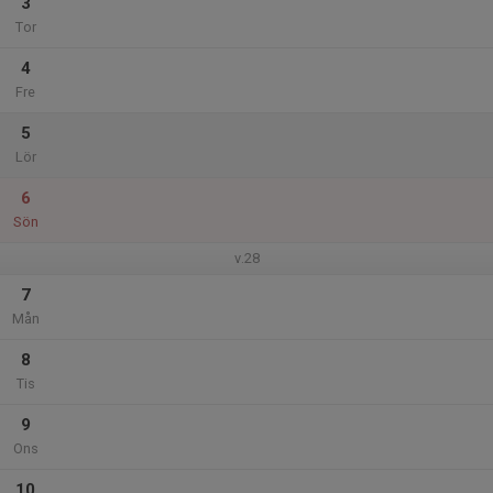
3
Tor
4
Fre
5
Lör
6
Sön
v.28
7
Mån
8
Tis
9
Ons
10