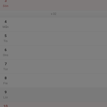
3
Sön
v.32
4
Mån
5
Tis
6
Ons
7
Tor
8
Fre
9
Lör
10