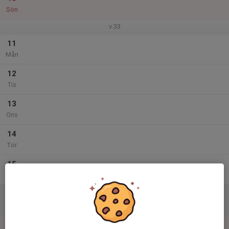
Sön
v.33
11
Mån
12
Tis
13
Ons
14
Tor
15
Fre
16
Lör
17