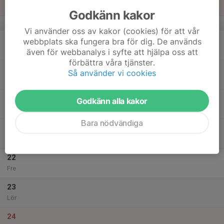
Sön
Godkänn kakor
v.34
Vi använder oss av kakor (cookies) för att vår
18
webbplats ska fungera bra för dig. De används
Mån
även för webbanalys i syfte att hjälpa oss att
förbättra våra tjänster.
19
Så använder vi cookies
Tis
20
Godkänn alla kakor
Ons
Bara nödvändiga
21
Tor
22
Fre
23
Lör
24