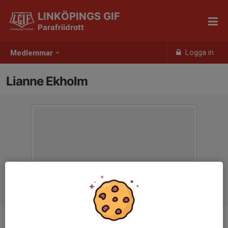
LINKÖPINGS GIF
Parafriidrott
Logga in
Medlemmar
Lianne Ekholm
Ålder
13 år