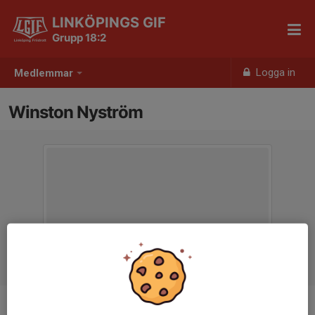
LINKÖPINGS GIF
Grupp 18:2
Logga in
Medlemmar
Winston Nyström
Ålder
8 år