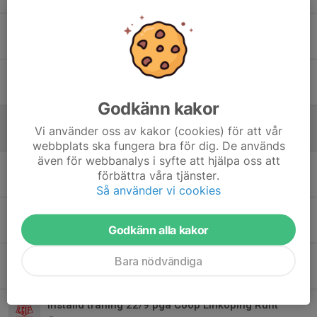
LGIF:s värdegrundsarbete startar i gruppen den 11/5
9 maj 2025
0
Uteträningen börjar 27/4
24 apr 2025
0
Godkänn kakor
Campuscampen: samling och poolindelning
Vi använder oss av kakor (cookies) för att vår
28 feb 2025
0
webbplats ska fungera bra för dig. De används
även för webbanalys i syfte att hjälpa oss att
Campuscampen tidsschema
förbättra våra tjänster.
26 feb 2025
0
Så använder vi cookies
Poolindelning
Godkänn alla kakor
29 nov 2024
0
Tidsschema och PM finns ute
Bara nödvändiga
28 nov 2024
0
Inställd träning 22/9 pga Coop Linköping Runt