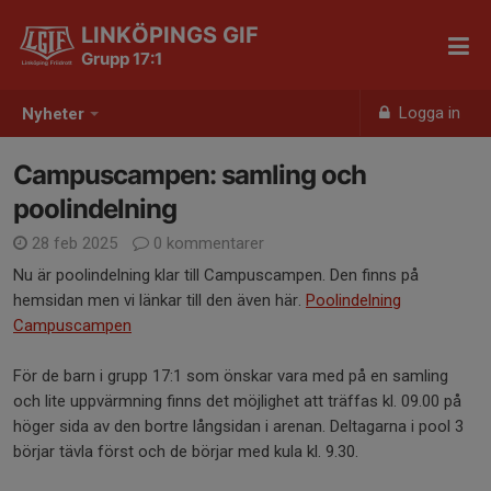
LINKÖPINGS GIF
Grupp 17:1
Logga in
Nyheter
Campuscampen: samling och
poolindelning
28 feb 2025
0 kommentarer
Nu är poolindelning klar till Campuscampen. Den finns på
hemsidan men vi länkar till den även här.
Poolindelning
Campuscampen
För de barn i grupp 17:1 som önskar vara med på en samling
och lite uppvärmning finns det möjlighet att träffas kl. 09.00 på
höger sida av den bortre långsidan i arenan. Deltagarna i pool 3
börjar tävla först och de börjar med kula kl. 9.30.