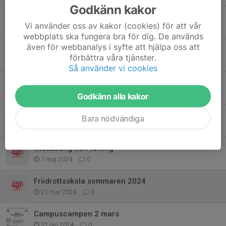
Godkänn kakor
Inomhussäsong
Vi använder oss av kakor (cookies) för att vår
30 sep 2024
0
webbplats ska fungera bra för dig. De används
även för webbanalys i syfte att hjälpa oss att
Sista tillfället ute
förbättra våra tjänster.
23 sep 2024
0
Så använder vi cookies
Sista träningen och avslutning
8 jun 2024
0
Godkänn alla kakor
Tävling - funktionärer och anmälan
Bara nödvändiga
25 maj 2024
0
Utesäsong och tävling
7 maj 2024
0
Friidrottsskola sommaren 2024
21 mar 2024
0
Campuscampen 2 mars
31 jan 2024
0