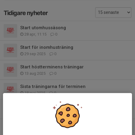
Tidigare nyheter
Start utomhussäsong
28 apr, 11:15
0
Start för inomhusträning
29 sep 2025
0
Start höstterminens träningar
13 aug 2025
0
Sista träningarna för terminen
18 maj 2025
0
Campuscampen
19 feb 2025
0
Tävling och sista träningarna innan jul
23 nov 2024
0