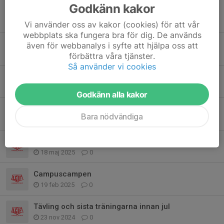
Godkänn kakor
Tidigare nyheter
Vi använder oss av kakor (cookies) för att vår
webbplats ska fungera bra för dig. De används
Start utomhussäsong
även för webbanalys i syfte att hjälpa oss att
förbättra våra tjänster.
28 apr, 11:15
0
Så använder vi cookies
Start för inomhusträning
29 sep 2025
0
Godkänn alla kakor
Start höstterminens träningar
Bara nödvändiga
13 aug 2025
0
Sista träningarna för terminen
18 maj 2025
0
Campuscampen
19 feb 2025
0
Tävling och sista träningarna innan jul
23 nov 2024
0