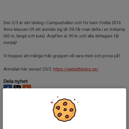
Den 2/3 är det tävling i Campushallen och för barn födda 2016
finns klassen U9 att anmäla sig till. Då får man delta i en trekamp
(60 m, längd och kula). Avgiften är 90 kr och alla deltagare får
medalj!
Vi hoppas att många från gruppen vill vara med och prova på!
Anmälan här senast 25/2:
https://webathletics.se/
Dela nyhet
Kommentarer