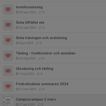
Inomhussäsong
30 sep 2024
0
Sista tillfället ute
23 sep 2024
0
Sista träningen och avslutning
8 jun 2024
0
Tävling - funktionärer och anmälan
25 maj 2024
0
Utesäsong och tävling
7 maj 2024
0
Friidrottsskola sommaren 2024
21 mar 2024
0
Campuscampen 2 mars
31 jan 2024
0