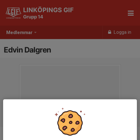
LINKÖPINGS GIF
Grupp 14
Logga in
Medlemmar
Edvin Dalgren
Ålder
12 år