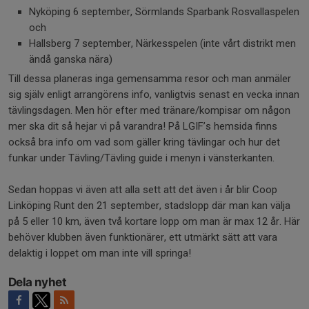
Nyköping 6 september, Sörmlands Sparbank Rosvallaspelen
och
Hallsberg 7 september, Närkesspelen (inte vårt distrikt men
ändå ganska nära)
Till dessa planeras inga gemensamma resor och man anmäler
sig själv enligt arrangörens info, vanligtvis senast en vecka innan
tävlingsdagen. Men hör efter med tränare/kompisar om någon
mer ska dit så hejar vi på varandra! På LGIF’s hemsida finns
också bra info om vad som gäller kring tävlingar och hur det
funkar under Tävling/Tävling guide i menyn i vänsterkanten.
Sedan hoppas vi även att alla sett att det även i år blir Coop
Linköping Runt den 21 september, stadslopp där man kan välja
på 5 eller 10 km, även två kortare lopp om man är max 12 år. Här
behöver klubben även funktionärer, ett utmärkt sätt att vara
delaktig i loppet om man inte vill springa!
Dela nyhet