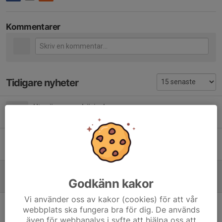
Kommentarer
Tidigare nyheter
Utesäsongen börjar!
26 apr, 17:59
0
Ny träningstid onsdagar
12 nov 2025
0
Några tävlingstips/datum
Godkänn kakor
24 aug 2025
0
Vi använder oss av kakor (cookies) för att vår
Inställda söndagsträningar, 18/5 och 8/6
webbplats ska fungera bra för dig. De används
13 maj 2025
0
även för webbanalys i syfte att hjälpa oss att