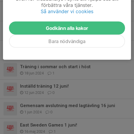
förbättra våra tjänster.
Övernattning i hallen
Så använder vi cookies
5 apr 2025
0
Påsk och utesäsongen närmar sig!
Godkänn alla kakor
5 apr 2025
0
Bara nödvändiga
Friidrottscupen 1 september, deltävling 2
20 aug 2024
0
Träning i sommar och start i höst
18 jun 2024
1
Inställd träning 12 juni!
12 jun 2024
0
Gemensam avslutning med lagtävling 16 juni
1 jun 2024
0
East Sweden Games 1 juni!
16 maj 2024
1