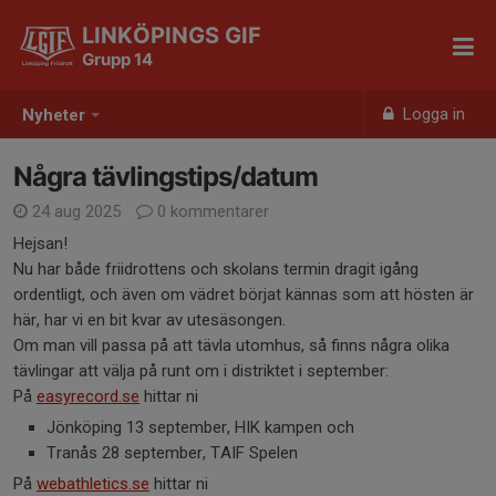
LINKÖPINGS GIF
Grupp 14
Logga in
Nyheter
Några tävlingstips/datum
24 aug 2025
0 kommentarer
Hejsan!
Nu har både friidrottens och skolans termin dragit igång
ordentligt, och även om vädret börjat kännas som att hösten är
här, har vi en bit kvar av utesäsongen.
Om man vill passa på att tävla utomhus, så finns några olika
tävlingar att välja på runt om i distriktet i september:
På
easyrecord.se
hittar ni
Jönköping 13 september, HIK kampen och
Tranås 28 september, TAIF Spelen
På
webathletics.se
hittar ni