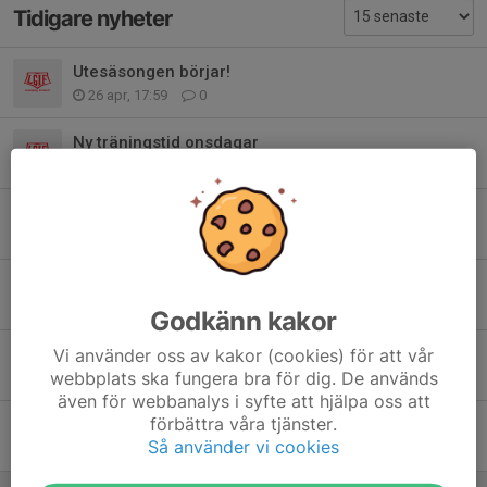
Tidigare nyheter
Utesäsongen börjar!
26 apr, 17:59
0
Ny träningstid onsdagar
12 nov 2025
0
Några tävlingstips/datum
24 aug 2025
0
Inställda söndagsträningar, 18/5 och 8/6
13 maj 2025
0
Godkänn kakor
Övernattning i hallen
Vi använder oss av kakor (cookies) för att vår
webbplats ska fungera bra för dig. De används
5 apr 2025
0
även för webbanalys i syfte att hjälpa oss att
förbättra våra tjänster.
Påsk och utesäsongen närmar sig!
Så använder vi cookies
5 apr 2025
0