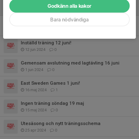
Friidrottscupen 1 september, deltävling 2
Godkänn alla kakor
20 aug 2024
0
Bara nödvändiga
Träning i sommar och start i höst
18 jun 2024
1
Inställd träning 12 juni!
12 jun 2024
0
Gemensam avslutning med lagtävling 16 juni
1 jun 2024
0
East Sweden Games 1 juni!
16 maj 2024
1
Ingen träning söndag 19 maj
15 maj 2024
0
Utesäsong och nytt träningsschema
25 apr 2024
0