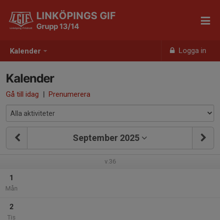
LINKÖPINGS GIF
Grupp 13/14
Logga in
Kalender
Kalender
Gå till idag
|
Prenumerera
September 2025
v.36
1
Mån
2
Tis