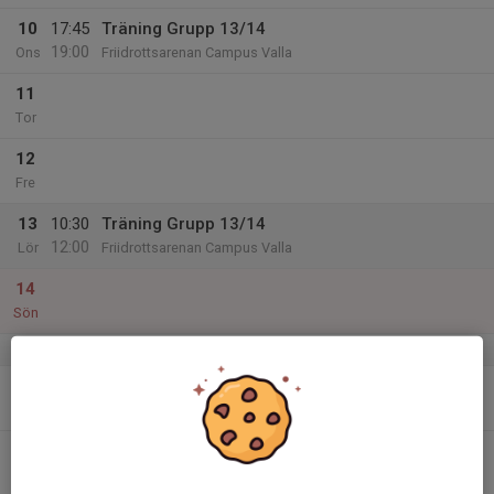
10
17:45
Träning Grupp 13/14
19:00
Ons
Friidrottsarenan Campus Valla
11
Tor
12
Fre
13
10:30
Träning Grupp 13/14
12:00
Lör
Friidrottsarenan Campus Valla
14
Sön
v.38
15
Mån
16
Tis