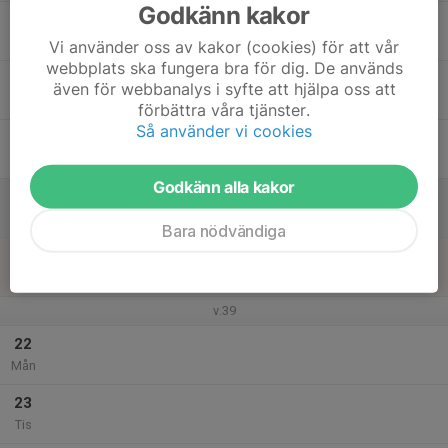
Godkänn kakor
17
17:45
Träning Grupp 13/14
19:00
Ons
Friidrottsarenan Campus Valla
Vi använder oss av kakor (cookies) för att vår
webbplats ska fungera bra för dig. De används
18
även för webbanalys i syfte att hjälpa oss att
Tor
förbättra våra tjänster.
Så använder vi cookies
19
Fre
Godkänn alla kakor
20
10:30
Träning Grupp 13/14
12:00
Lör
Friidrottsarenan Campus Valla
Bara nödvändiga
21
Sön
v.39
22
Mån
23
Tis