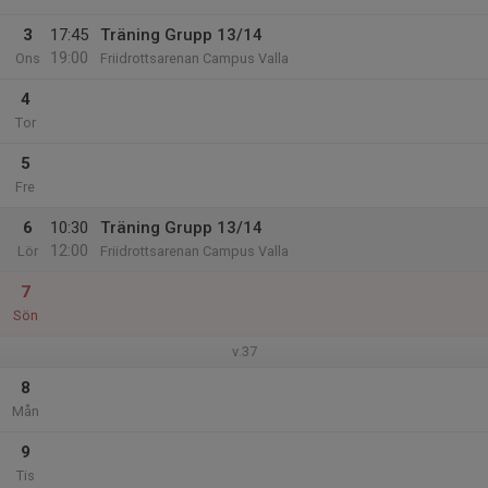
3
17:45
Träning Grupp 13/14
19:00
Ons
Friidrottsarenan Campus Valla
4
Tor
5
Fre
6
10:30
Träning Grupp 13/14
12:00
Lör
Friidrottsarenan Campus Valla
7
Sön
v.37
8
Mån
9
Tis