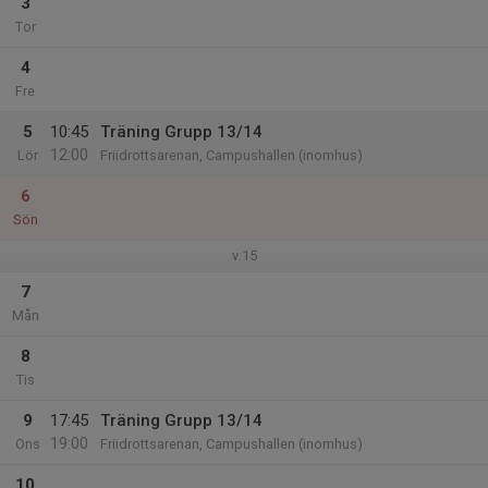
3
Tor
4
Fre
5
10:45
Träning Grupp 13/14
12:00
Lör
Friidrottsarenan, Campushallen (inomhus)
6
Sön
v.15
7
Mån
8
Tis
9
17:45
Träning Grupp 13/14
19:00
Ons
Friidrottsarenan, Campushallen (inomhus)
10