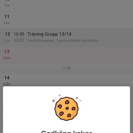
Tor
11
Fre
12
10:45
Träning Grupp 13/14
12:00
Lör
Friidrottsarenan, Campushallen (inomhus)
13
Sön
v.16
14
Mån
15
Tis
16
17:45
Träning Grupp 13/14
19:00
Ons
Friidrottsarenan, Campushallen (inomhus)
17