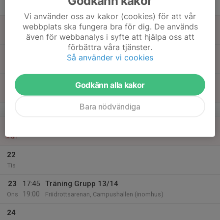
Godkänn kakor
Tor
Vi använder oss av kakor (cookies) för att vår
18
webbplats ska fungera bra för dig. De används
Fre
även för webbanalys i syfte att hjälpa oss att
förbättra våra tjänster.
19
Så använder vi cookies
Lör
20
Godkänn alla kakor
Sön
Bara nödvändiga
v.17
21
Mån
22
Tis
23
17:45
Träning Grupp 13/14
19:00
Ons
Friidrottsarenan, Campushallen (inomhus)
24