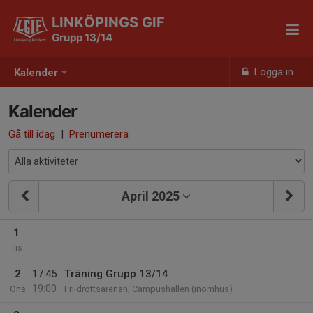
LINKÖPINGS GIF
Grupp 13/14
Logga in
Kalender
Kalender
Gå till idag
|
Prenumerera
April 2025
1
Tis
2
17:45
Träning Grupp 13/14
19:00
Ons
Friidrottsarenan, Campushallen (inomhus)