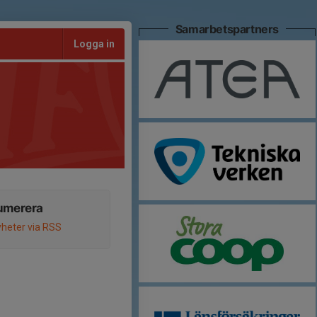
Samarbetspartners
Logga in
umerera
heter via RSS