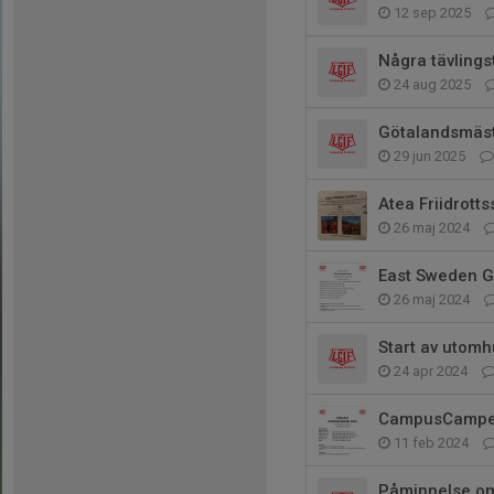
12 sep 2025
Några tävlingst
24 aug 2025
Götalandsmäst
29 jun 2025
Atea Friidrotts
26 maj 2024
East Sweden G
26 maj 2024
Start av utom
24 apr 2024
CampusCamp
11 feb 2024
Påminnelse om