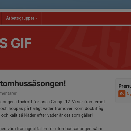
Arbetsgrupper
S GIF
i utomhussäsongen!
Pren
mentarer
Ny
ongen i friidrott för oss i Grupp -12. Vi ser fram emot
an och hoppas på härligt väder framöver. Kom dock ihåg
t och kallt så kläder efter väder är det som gäller!
ed våra träningstillfällen för utomhussäsongen så ni