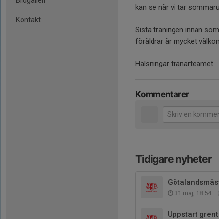
Bildgalleri
kan se när vi tar sommaru
Kontakt
Sista träningen innan somm
föräldrar är mycket välkom
Hälsningar tränarteamet
Kommentarer
Tidigare nyheter
Götalandsmäst
31 maj, 18:54
Uppstart gren