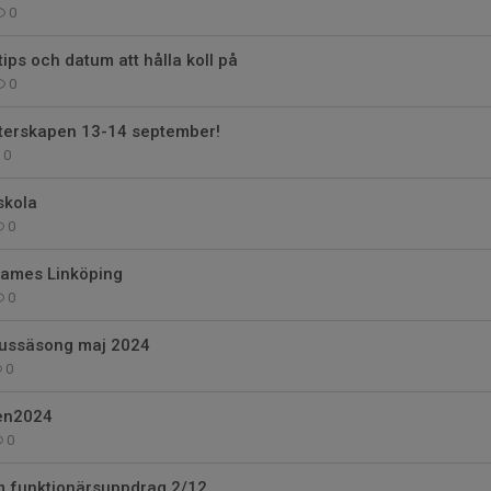
0
ips och datum att hålla koll på
0
erskapen 13-14 september!
0
skola
0
ames Linköping
0
hussäsong maj 2024
0
en2024
0
 funktionärsuppdrag 2/12