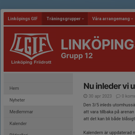
Linköpings GIF
Träningsgrupper
Våra arrangemang
LINKÖPING
Grupp 12
Nu inleder v
Hem
30 apr 2023
0 kom
Nyheter
Den 3/5 inleds utomhussäs
Medlemmar
att vara tillbaka på aren
att det kan bli både blåsig
Kalender
Kalendern är uppdaterad m