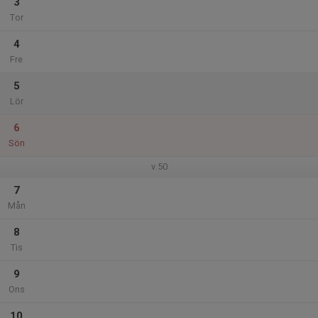
3
Tor
4
Fre
5
Lör
6
Sön
v.50
7
Mån
8
Tis
9
Ons
10