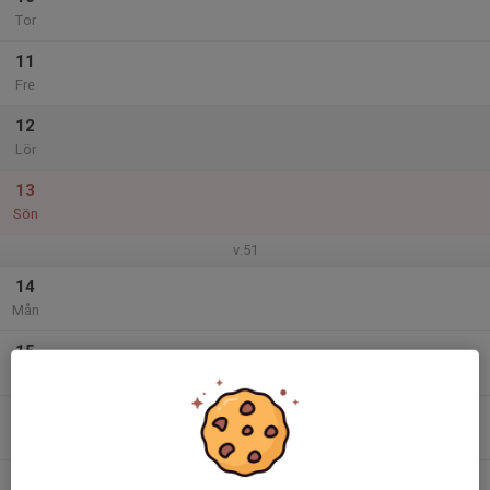
Tor
11
Fre
12
Lör
13
Sön
v.51
14
Mån
15
Tis
16
Ons
17