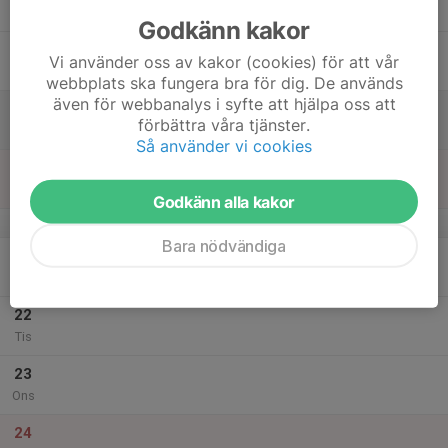
Tor
Godkänn kakor
18
Vi använder oss av kakor (cookies) för att vår
Fre
webbplats ska fungera bra för dig. De används
även för webbanalys i syfte att hjälpa oss att
19
förbättra våra tjänster.
Lör
Så använder vi cookies
20
Sön
Godkänn alla kakor
v.52
Bara nödvändiga
21
Mån
22
Tis
23
Ons
24