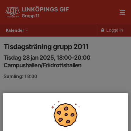
LINKÖPINGS GIF
Grupp 11
Logga in
Kalender
Tisdagsträning grupp 2011
Tisdag 28 jan 2025, 18:00-20:00
Campushallen/Friidrottshallen
Samling: 18:00