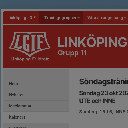
Linköpings GIF
Träningsgrupper
Våra arrangemang
LINKÖPING
Grupp 11
Söndagsträni
Hem
Söndag 23 okt 202
Nyheter
UTE och INNE
Medlemmar
Samling: 15:15, INNE
Kalender